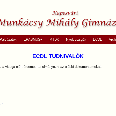
Pályázatok
ERASMUS+
MTDK
Nyelvvizsgák
ECDL
Arch
ECDL TUDNIVALÓK
aga a vizsga előtt érdemes tanulmányozni az alábbi dokumentumokat:
k
»