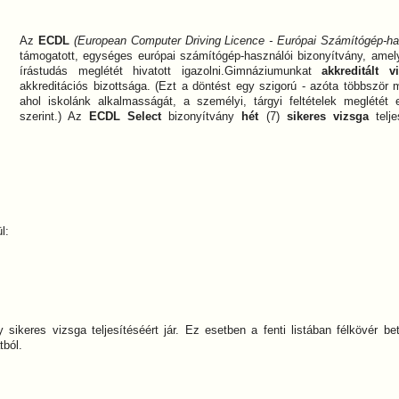
Az
ECDL
(European Computer Driving Licence - Európai Számítógép-ha
támogatott, egységes európai számítógép-használói bizonyítvány, amely 
írástudás meglétét hivatott igazolni.Gimnáziumunkat
akkreditált v
akkreditációs bizottsága. (Ezt a döntést egy szigorú - azóta többször 
ahol iskolánk alkalmasságát, a személyi, tárgyi feltételek meglété
szerint.) Az
ECDL Select
bizonyítvány
hét
(7)
sikeres vizsga
telje
l:
sikeres vizsga teljesítéséért jár. Ez esetben a fenti listában félkövér be
tból.