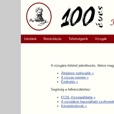
Iskolánk
Beiskolázás
Tehetségeink
Vizsgák
A vizsgára történő jelentkezés, illetve m
Általános tudnivalók
»
A vizsga menete
»
Értékelés
»
Segítség a felkészüléshez:
ECDL Vizsgapéldatár
»
A vizsgákon használható szoftvere
Követelmények
»