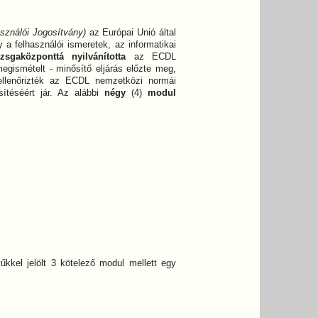
sználói Jogosítvány)
az Európai Unió által
a felhasználói ismeretek, az informatikai
izsgaközponttá nyilvánította
az ECDL
megismételt - minősítő eljárás előzte meg,
t ellenőrizték az ECDL nemzetközi normái
sítéséért jár. Az alábbi
négy
(4)
modul
tűkkel jelölt 3 kötelező modul mellett egy