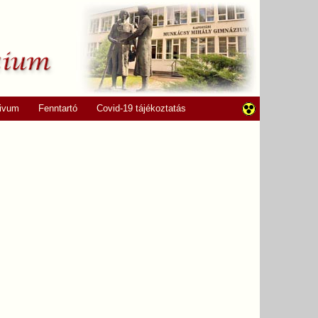
ivum
Fenntartó
Covid-19 tájékoztatás