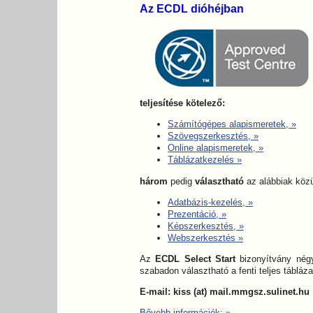
Az ECDL dióhéjban
teljesítése kötelező:
Számítógépes alapismeretek,
»
Szövegszerkesztés,
»
Online alapismeretek,
»
Táblázatkezelés
»
három
pedig
választható
az alábbiak közü
Adatbázis-kezelés,
»
Prezentáció,
»
Képszerkesztés,
»
Webszerkesztés
»
Az
ECDL Select Start
bizonyítvány négy 
szabadon választható a fenti teljes tábláza
E-mail: kiss (at) mail.mmgsz.sulinet.hu
Bővebb információk:
»